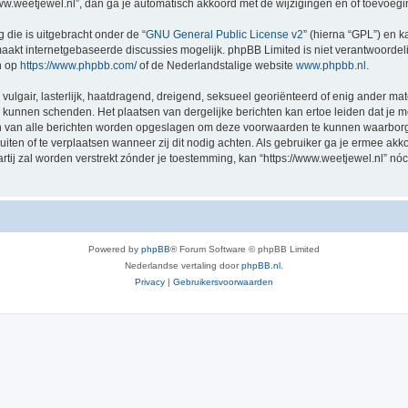
/www.weetjewel.nl”, dan ga je automatisch akkoord met de wijzigingen en of toevoeg
 die is uitgebracht onder de “
GNU General Public License v2
” (hierna “GPL”) en
akt internetgebaseerde discussies mogelijk. phpBB Limited is niet verantwoordelij
n op
https://www.phpbb.com/
of de Nederlandstalige website
www.phpbb.nl
.
vulgair, lasterlijk, haatdragend, dreigend, seksueel georiënteerd of enig ander mat
ng kunnen schenden. Het plaatsen van dergelijke berichten kan ertoe leiden dat je
en van alle berichten worden opgeslagen om deze voorwaarden te kunnen waarborge
luiten of te verplaatsen wanneer zij dit nodig achten. Als gebruiker ga je ermee akk
artij zal worden verstrekt zónder je toestemming, kan “https://www.weetjewel.nl”
Powered by
phpBB
® Forum Software © phpBB Limited
Nederlandse vertaling door
phpBB.nl
.
Privacy
|
Gebruikersvoorwaarden