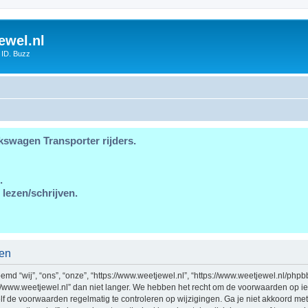
ewel.nl
 ID. Buzz
kswagen Transporter rijders.
.
 lezen/schrijven.
den
md “wij”, “ons”, “onze”, “https://www.weetjewel.nl”, “https://www.weetjewel.nl/phpb
//www.weetjewel.nl” dan niet langer. We hebben het recht om de voorwaarden op ie
zelf de voorwaarden regelmatig te controleren op wijzigingen. Ga je niet akkoord me