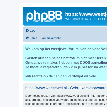
https://www.weetj
VW Transporter T2 T3 T4 T5 T6 T7
V&A
Home
Forumoverzicht
Welkom op het weetjewel forum, van en voor Vol
Gasten kunnen helaas het forum niet meer lezen.
Omdat we te maken hebben met DDOS aanvallen
Je moet je registreren, dan kun je het forum weer
klik rechts op de "X" dan verdwijnt dit veld
https://www.weetjewel.nl - Gebruikersvoorwaar
Door het bezoeken van “https://www.weetjewel.nl” (hierna genoe
akkoord gaat met deze voorwaarden, bezoek of gebruik “https:
tijdig op de hoogte te brengen, het is echter aan te raden om 