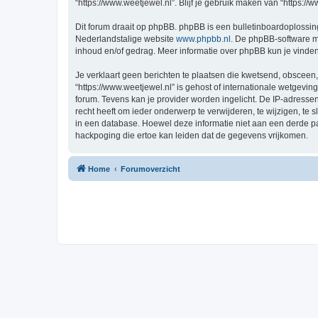
“https://www.weetjewel.nl”. Blijf je gebruik maken van “https:/
Dit forum draait op phpBB. phpBB is een bulletinboardoplossing
Nederlandstalige website
www.phpbb.nl
. De phpBB-software ma
inhoud en/of gedrag. Meer informatie over phpBB kun je vinde
Je verklaart geen berichten te plaatsen die kwetsend, obsceen, 
“https://www.weetjewel.nl” is gehost of internationale wetgevi
forum. Tevens kan je provider worden ingelicht. De IP-adress
recht heeft om ieder onderwerp te verwijderen, te wijzigen, te s
in een database. Hoewel deze informatie niet aan een derde p
hackpoging die ertoe kan leiden dat de gegevens vrijkomen.
Home
Forumoverzicht