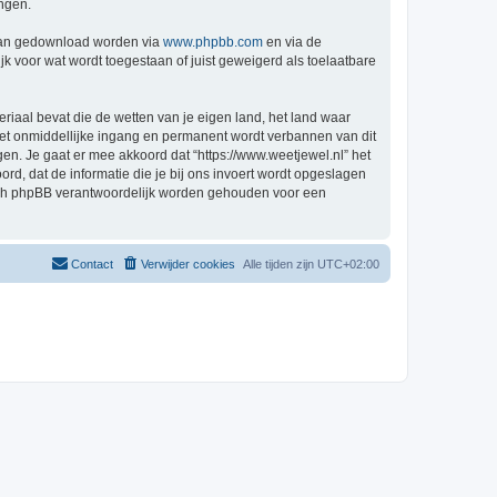
ingen.
 kan gedownload worden via
www.phpbb.com
en via de
k voor wat wordt toegestaan of juist geweigerd als toelaatbare
eriaal bevat die de wetten van je eigen land, het land waar
 met onmiddellijke ingang en permanent wordt verbannen van dit
n. Je gaat er mee akkoord dat “https://www.weetjewel.nl” het
oord, dat de informatie die je bij ons invoert wordt opgeslagen
 nóch phpBB verantwoordelijk worden gehouden voor een
Contact
Verwijder cookies
Alle tijden zijn
UTC+02:00