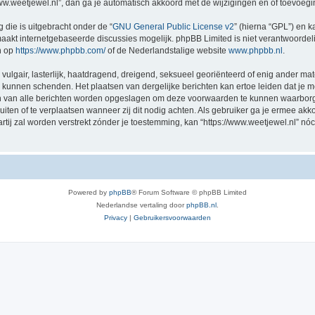
/www.weetjewel.nl”, dan ga je automatisch akkoord met de wijzigingen en of toevoeg
 die is uitgebracht onder de “
GNU General Public License v2
” (hierna “GPL”) en
akt internetgebaseerde discussies mogelijk. phpBB Limited is niet verantwoordelij
n op
https://www.phpbb.com/
of de Nederlandstalige website
www.phpbb.nl
.
vulgair, lasterlijk, haatdragend, dreigend, seksueel georiënteerd of enig ander mat
ng kunnen schenden. Het plaatsen van dergelijke berichten kan ertoe leiden dat je
en van alle berichten worden opgeslagen om deze voorwaarden te kunnen waarborge
luiten of te verplaatsen wanneer zij dit nodig achten. Als gebruiker ga je ermee akk
artij zal worden verstrekt zónder je toestemming, kan “https://www.weetjewel.nl”
Powered by
phpBB
® Forum Software © phpBB Limited
Nederlandse vertaling door
phpBB.nl
.
Privacy
|
Gebruikersvoorwaarden