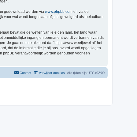
ingen.
 kan gedownload worden via
www.phpbb.com
en via de
k voor wat wordt toegestaan of juist geweigerd als toelaatbare
eriaal bevat die de wetten van je eigen land, het land waar
 met onmiddellijke ingang en permanent wordt verbannen van dit
n. Je gaat er mee akkoord dat “https://www.weetjewel.nl” het
oord, dat de informatie die je bij ons invoert wordt opgeslagen
 nóch phpBB verantwoordelijk worden gehouden voor een
Contact
Verwijder cookies
Alle tijden zijn
UTC+02:00