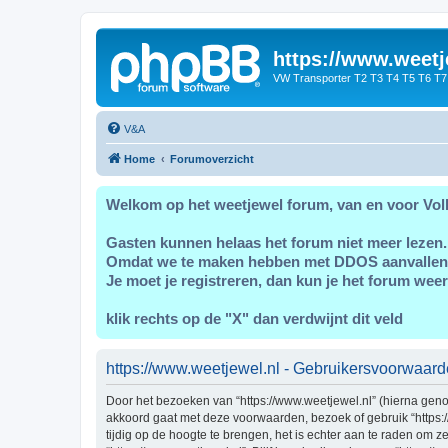
https://www.weetj
VW Transporter T2 T3 T4 T5 T6 T7
V&A
Home
Forumoverzicht
Welkom op het weetjewel forum, van en voor Vol
Gasten kunnen helaas het forum niet meer lezen.
Omdat we te maken hebben met DDOS aanvallen
Je moet je registreren, dan kun je het forum weer
klik rechts op de "X" dan verdwijnt dit veld
https://www.weetjewel.nl - Gebruikersvoorwaar
Door het bezoeken van “https://www.weetjewel.nl” (hierna genoe
akkoord gaat met deze voorwaarden, bezoek of gebruik “https:
tijdig op de hoogte te brengen, het is echter aan te raden om 