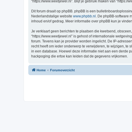
“https://www.weetjewel.nl”. Blijf je gebruik maken van “https:/
Dit forum draait op phpBB. phpBB is een bulletinboardoplossing
Nederlandstalige website
www.phpbb.nl
. De phpBB-software ma
inhoud en/of gedrag. Meer informatie over phpBB kun je vinde
Je verklaart geen berichten te plaatsen die kwetsend, obsceen, 
“https://www.weetjewel.nl” is gehost of internationale wetgevi
forum. Tevens kan je provider worden ingelicht. De IP-adress
recht heeft om ieder onderwerp te verwijderen, te wijzigen, te s
in een database. Hoewel deze informatie niet aan een derde p
hackpoging die ertoe kan leiden dat de gegevens vrijkomen.
Home
Forumoverzicht