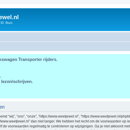
ewel.nl
 ID. Buzz
kswagen Transporter rijders.
.
 lezen/schrijven.
den
md “wij”, “ons”, “onze”, “https://www.weetjewel.nl”, “https://www.weetjewel.nl/phpb
//www.weetjewel.nl” dan niet langer. We hebben het recht om de voorwaarden op ie
zelf de voorwaarden regelmatig te controleren op wijzigingen. Ga je niet akkoord me