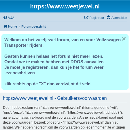
https://www.weetjewel.nl
V&A
Registreer
Aanmelden
Home
Forumoverzicht
Welkom op het weetjewel forum, van en voor Volkswagen
Transporter rijders.
Gasten kunnen helaas het forum niet meer lezen.
Omdat we te maken hebben met DDOS aanvallen.
Je moet je registreren, dan kun je het forum weer
lezen/schrijven.
klik rechts op de "X" dan verdwijnt dit veld
https://www.weetjewel.nl - Gebruikersvoorwaarden
Door het bezoeken van “https://www.weetjewel.nl” (hierna genoemd “wij”,
“ons”, “onze”, “https://www.weetjewel.nl”, “https://www.weetjewel.nl/phpbb3”),
ga je automatisch akkoord met de voorwaarden. Als je niet akkoord gaat met
deze voorwaarden, bezoek of gebruik “https://www.weetjewel.nl” dan niet
langer. We hebben het recht om de voorwaarden op ieder moment te wijzigen