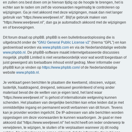
en zullen ons best doen om je hiervan tijdig op de hoogte te brengen, het is
echter aan te raden om zelf de voorwaarden regelmatig te controleren op
wijzigingen. Ga je niet akkoord met deze wijzigingen, maak dan niet langer
gebruik van “https://www.weetjewel.nl”. Blijf je gebruik maken van
“https://www.weetjewel.nl”, dan ga je automatisch akkoord met de wijzigingen
en of toevoegingen.
Dit forum draait op phpBB. phpBB is een bulletinboardoplossing die is
uitgebracht onder de “
GNU General Public License v2
” (hierna “GPL”) en kan
gedownload worden via
www.phpbb.com
en via de Nederlandstalige website
www.phpbb.nl
. De phpBB-software maakt internetgebaseerde discussies
mogelijk. phpBB Limited is niet verantwoordelijk voor wat wordt toegestaan of
juist geweigerd als toelaatbare inhoud en/of gedrag. Meer informatie over
phpBB kun je vinden op
https://www.phpbb.com/
of de Nederlandstalige
website
www.phpbb.nl
.
Je verklaart geen berichten te plaatsen die kwetsend, obsceen, vulgair,
lasterlijk, haatdragend, dreigend, seksueel georiënteerd of enig ander
materiaal bevat die de wetten van je eigen land, het land waar
“https://www.weetjewel.nl” is gehost of internationale wetgeving kunnen
schenden. Het plaatsen van dergelijke berichten kan ertoe leiden dat je met
onmiddellijke ingang en permanent wordt verbannen van dit forum. Tevens
kan je provider worden ingelicht. De IP-adressen van alle berichten worden
opgeslagen om deze voorwaarden te kunnen waarborgen. Je gaat er mee
akkoord dat “https://www.weetjewel.nl” het recht heeft om ieder onderwerp te
verwijderen, te wijzigen, te sluiten of te verplaatsen wanneer zij dit nodig