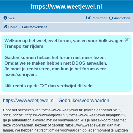
https://www.weetjewel.nl
V&A
Registreer
Aanmelden
Home
Forumoverzicht
Welkom op het weetjewel forum, van en voor Volkswagen
Transporter rijders.
Gasten kunnen helaas het forum niet meer lezen.
Omdat we te maken hebben met DDOS aanvallen.
Je moet je registreren, dan kun je het forum weer
lezen/schrijven.
klik rechts op de "X" dan verdwijnt dit veld
https://www.weetjewel.nl - Gebruikersvoorwaarden
Door het bezoeken van “https://www.weetjewel.nl” (hierna genoemd “wij”,
“ons”, “onze”, “https://www.weetjewel.nl”, “https://www.weetjewel.nl/phpbb3”),
ga je automatisch akkoord met de voorwaarden. Als je niet akkoord gaat met
deze voorwaarden, bezoek of gebruik “https://www.weetjewel.nl” dan niet
langer. We hebben het recht om de voorwaarden op ieder moment te wijzigen