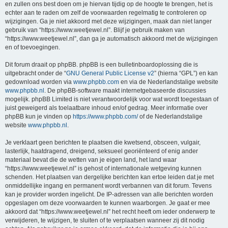
en zullen ons best doen om je hiervan tijdig op de hoogte te brengen, het is
echter aan te raden om zelf de voorwaarden regelmatig te controleren op
wijzigingen. Ga je niet akkoord met deze wijzigingen, maak dan niet langer
gebruik van “https://www.weetjewel.nl”. Blijf je gebruik maken van
“https://www.weetjewel.nl”, dan ga je automatisch akkoord met de wijzigingen
en of toevoegingen.
Dit forum draait op phpBB. phpBB is een bulletinboardoplossing die is
uitgebracht onder de “
GNU General Public License v2
” (hierna “GPL”) en kan
gedownload worden via
www.phpbb.com
en via de Nederlandstalige website
www.phpbb.nl
. De phpBB-software maakt internetgebaseerde discussies
mogelijk. phpBB Limited is niet verantwoordelijk voor wat wordt toegestaan of
juist geweigerd als toelaatbare inhoud en/of gedrag. Meer informatie over
phpBB kun je vinden op
https://www.phpbb.com/
of de Nederlandstalige
website
www.phpbb.nl
.
Je verklaart geen berichten te plaatsen die kwetsend, obsceen, vulgair,
lasterlijk, haatdragend, dreigend, seksueel georiënteerd of enig ander
materiaal bevat die de wetten van je eigen land, het land waar
“https://www.weetjewel.nl” is gehost of internationale wetgeving kunnen
schenden. Het plaatsen van dergelijke berichten kan ertoe leiden dat je met
onmiddellijke ingang en permanent wordt verbannen van dit forum. Tevens
kan je provider worden ingelicht. De IP-adressen van alle berichten worden
opgeslagen om deze voorwaarden te kunnen waarborgen. Je gaat er mee
akkoord dat “https://www.weetjewel.nl” het recht heeft om ieder onderwerp te
verwijderen, te wijzigen, te sluiten of te verplaatsen wanneer zij dit nodig