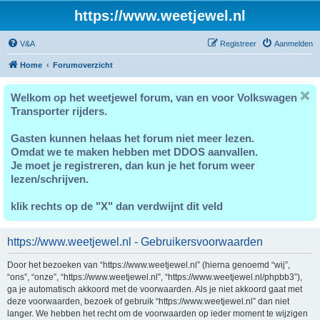
https://www.weetjewel.nl
V&A
Registreer
Aanmelden
Home
Forumoverzicht
Welkom op het weetjewel forum, van en voor Volkswagen
Transporter rijders.
Gasten kunnen helaas het forum niet meer lezen.
Omdat we te maken hebben met DDOS aanvallen.
Je moet je registreren, dan kun je het forum weer
lezen/schrijven.
klik rechts op de "X" dan verdwijnt dit veld
https://www.weetjewel.nl - Gebruikersvoorwaarden
Door het bezoeken van “https://www.weetjewel.nl” (hierna genoemd “wij”,
“ons”, “onze”, “https://www.weetjewel.nl”, “https://www.weetjewel.nl/phpbb3”),
ga je automatisch akkoord met de voorwaarden. Als je niet akkoord gaat met
deze voorwaarden, bezoek of gebruik “https://www.weetjewel.nl” dan niet
langer. We hebben het recht om de voorwaarden op ieder moment te wijzigen