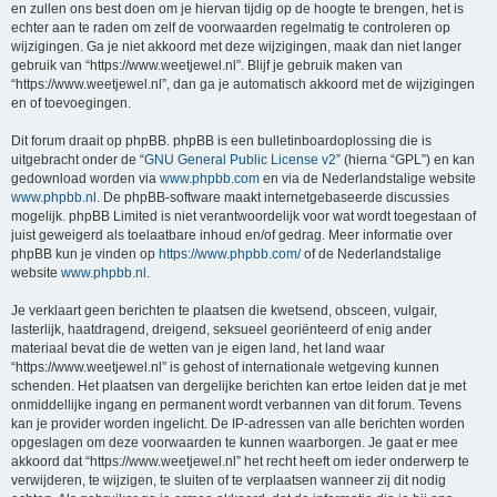
en zullen ons best doen om je hiervan tijdig op de hoogte te brengen, het is
echter aan te raden om zelf de voorwaarden regelmatig te controleren op
wijzigingen. Ga je niet akkoord met deze wijzigingen, maak dan niet langer
gebruik van “https://www.weetjewel.nl”. Blijf je gebruik maken van
“https://www.weetjewel.nl”, dan ga je automatisch akkoord met de wijzigingen
en of toevoegingen.
Dit forum draait op phpBB. phpBB is een bulletinboardoplossing die is
uitgebracht onder de “
GNU General Public License v2
” (hierna “GPL”) en kan
gedownload worden via
www.phpbb.com
en via de Nederlandstalige website
www.phpbb.nl
. De phpBB-software maakt internetgebaseerde discussies
mogelijk. phpBB Limited is niet verantwoordelijk voor wat wordt toegestaan of
juist geweigerd als toelaatbare inhoud en/of gedrag. Meer informatie over
phpBB kun je vinden op
https://www.phpbb.com/
of de Nederlandstalige
website
www.phpbb.nl
.
Je verklaart geen berichten te plaatsen die kwetsend, obsceen, vulgair,
lasterlijk, haatdragend, dreigend, seksueel georiënteerd of enig ander
materiaal bevat die de wetten van je eigen land, het land waar
“https://www.weetjewel.nl” is gehost of internationale wetgeving kunnen
schenden. Het plaatsen van dergelijke berichten kan ertoe leiden dat je met
onmiddellijke ingang en permanent wordt verbannen van dit forum. Tevens
kan je provider worden ingelicht. De IP-adressen van alle berichten worden
opgeslagen om deze voorwaarden te kunnen waarborgen. Je gaat er mee
akkoord dat “https://www.weetjewel.nl” het recht heeft om ieder onderwerp te
verwijderen, te wijzigen, te sluiten of te verplaatsen wanneer zij dit nodig