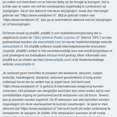
en zullen ons best doen om je hiervan tijdig op de hoogte te brengen, het is
echter aan te raden om zelf de voorwaarden regelmatig te controleren op
wijzigingen. Ga je niet akkoord met deze wijzigingen, maak dan niet langer
gebruik van “https://www.weetjewel.nl”. Blijf je gebruik maken van
“https://www.weetjewel.nl”, dan ga je automatisch akkoord met de wijzigingen
en of toevoegingen.
Dit forum draait op phpBB. phpBB is een bulletinboardoplossing die is
uitgebracht onder de “
GNU General Public License v2
” (hierna “GPL”) en kan
gedownload worden via
www.phpbb.com
en via de Nederlandstalige website
www.phpbb.nl
. De phpBB-software maakt internetgebaseerde discussies
mogelijk. phpBB Limited is niet verantwoordelijk voor wat wordt toegestaan of
juist geweigerd als toelaatbare inhoud en/of gedrag. Meer informatie over
phpBB kun je vinden op
https://www.phpbb.com/
of de Nederlandstalige
website
www.phpbb.nl
.
Je verklaart geen berichten te plaatsen die kwetsend, obsceen, vulgair,
lasterlijk, haatdragend, dreigend, seksueel georiënteerd of enig ander
materiaal bevat die de wetten van je eigen land, het land waar
“https://www.weetjewel.nl” is gehost of internationale wetgeving kunnen
schenden. Het plaatsen van dergelijke berichten kan ertoe leiden dat je met
onmiddellijke ingang en permanent wordt verbannen van dit forum. Tevens
kan je provider worden ingelicht. De IP-adressen van alle berichten worden
opgeslagen om deze voorwaarden te kunnen waarborgen. Je gaat er mee
akkoord dat “https://www.weetjewel.nl” het recht heeft om ieder onderwerp te
verwijderen, te wijzigen, te sluiten of te verplaatsen wanneer zij dit nodig