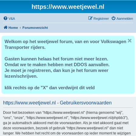
https://www.weetjewel.nl
V&A
Registreer
Aanmelden
Home
Forumoverzicht
Welkom op het weetjewel forum, van en voor Volkswagen
Transporter rijders.
Gasten kunnen helaas het forum niet meer lezen.
Omdat we te maken hebben met DDOS aanvallen.
Je moet je registreren, dan kun je het forum weer
lezen/schrijven.
klik rechts op de "X" dan verdwijnt dit veld
https://www.weetjewel.nl - Gebruikersvoorwaarden
Door het bezoeken van “https://www.weetjewel.nl” (hierna genoemd “wij”,
“ons”, “onze”, “https://www.weetjewel.nl”, “https://www.weetjewel.nl/phpbb3”),
ga je automatisch akkoord met de voorwaarden. Als je niet akkoord gaat met
deze voorwaarden, bezoek of gebruik “https://www.weetjewel.nl” dan niet
langer. We hebben het recht om de voorwaarden op ieder moment te wijzigen