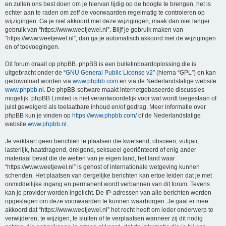
en zullen ons best doen om je hiervan tijdig op de hoogte te brengen, het is
echter aan te raden om zelf de voorwaarden regelmatig te controleren op
wijzigingen. Ga je niet akkoord met deze wijzigingen, maak dan niet langer
gebruik van “https://www.weetjewel.nl”. Blijf je gebruik maken van
“https://www.weetjewel.nl”, dan ga je automatisch akkoord met de wijzigingen
en of toevoegingen.
Dit forum draait op phpBB. phpBB is een bulletinboardoplossing die is
uitgebracht onder de “
GNU General Public License v2
” (hierna “GPL”) en kan
gedownload worden via
www.phpbb.com
en via de Nederlandstalige website
www.phpbb.nl
. De phpBB-software maakt internetgebaseerde discussies
mogelijk. phpBB Limited is niet verantwoordelijk voor wat wordt toegestaan of
juist geweigerd als toelaatbare inhoud en/of gedrag. Meer informatie over
phpBB kun je vinden op
https://www.phpbb.com/
of de Nederlandstalige
website
www.phpbb.nl
.
Je verklaart geen berichten te plaatsen die kwetsend, obsceen, vulgair,
lasterlijk, haatdragend, dreigend, seksueel georiënteerd of enig ander
materiaal bevat die de wetten van je eigen land, het land waar
“https://www.weetjewel.nl” is gehost of internationale wetgeving kunnen
schenden. Het plaatsen van dergelijke berichten kan ertoe leiden dat je met
onmiddellijke ingang en permanent wordt verbannen van dit forum. Tevens
kan je provider worden ingelicht. De IP-adressen van alle berichten worden
opgeslagen om deze voorwaarden te kunnen waarborgen. Je gaat er mee
akkoord dat “https://www.weetjewel.nl” het recht heeft om ieder onderwerp te
verwijderen, te wijzigen, te sluiten of te verplaatsen wanneer zij dit nodig