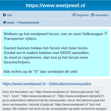
https://www.weetjewel.nl
V&A
Registreer
Aanmelden
Home
Forumoverzicht
Welkom op het weetjewel forum, van en voor Volkswagen
Transporter rijders.
Gasten kunnen helaas het forum niet meer lezen.
Omdat we te maken hebben met DDOS aanvallen.
Je moet je registreren, dan kun je het forum weer
lezen/schrijven.
klik rechts op de "X" dan verdwijnt dit veld
https://www.weetjewel.nl - Gebruikersvoorwaarden
Door het bezoeken van “https://www.weetjewel.nl” (hierna genoemd “wij”,
“ons”, “onze”, “https://www.weetjewel.nl”, “https://www.weetjewel.nl/phpbb3”),
ga je automatisch akkoord met de voorwaarden. Als je niet akkoord gaat met
deze voorwaarden, bezoek of gebruik “https://www.weetjewel.nl” dan niet
langer. We hebben het recht om de voorwaarden op ieder moment te wijzigen