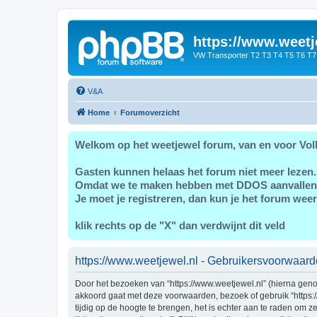
https://www.weetj
VW Transporter T2 T3 T4 T5 T6 T7
V&A
Home
Forumoverzicht
Welkom op het weetjewel forum, van en voor Vol
Gasten kunnen helaas het forum niet meer lezen.
Omdat we te maken hebben met DDOS aanvallen
Je moet je registreren, dan kun je het forum weer
klik rechts op de "X" dan verdwijnt dit veld
https://www.weetjewel.nl - Gebruikersvoorwaar
Door het bezoeken van “https://www.weetjewel.nl” (hierna genoe
akkoord gaat met deze voorwaarden, bezoek of gebruik “https:
tijdig op de hoogte te brengen, het is echter aan te raden om 