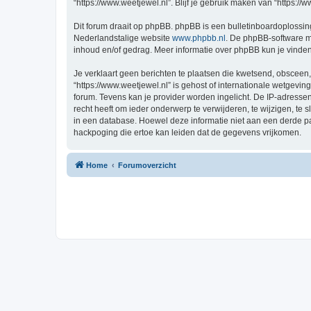
“https://www.weetjewel.nl”. Blijf je gebruik maken van “https:/
Dit forum draait op phpBB. phpBB is een bulletinboardoplossing
Nederlandstalige website
www.phpbb.nl
. De phpBB-software ma
inhoud en/of gedrag. Meer informatie over phpBB kun je vinde
Je verklaart geen berichten te plaatsen die kwetsend, obsceen, 
“https://www.weetjewel.nl” is gehost of internationale wetgevi
forum. Tevens kan je provider worden ingelicht. De IP-adress
recht heeft om ieder onderwerp te verwijderen, te wijzigen, te s
in een database. Hoewel deze informatie niet aan een derde p
hackpoging die ertoe kan leiden dat de gegevens vrijkomen.
Home
Forumoverzicht