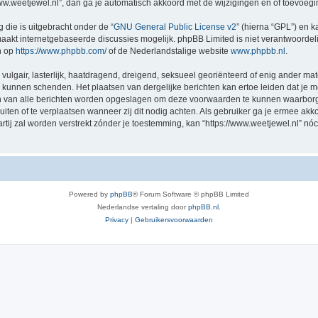
/www.weetjewel.nl”, dan ga je automatisch akkoord met de wijzigingen en of toevoeg
 die is uitgebracht onder de “
GNU General Public License v2
” (hierna “GPL”) en
akt internetgebaseerde discussies mogelijk. phpBB Limited is niet verantwoordelij
n op
https://www.phpbb.com/
of de Nederlandstalige website
www.phpbb.nl
.
vulgair, lasterlijk, haatdragend, dreigend, seksueel georiënteerd of enig ander mat
ng kunnen schenden. Het plaatsen van dergelijke berichten kan ertoe leiden dat je
en van alle berichten worden opgeslagen om deze voorwaarden te kunnen waarborge
luiten of te verplaatsen wanneer zij dit nodig achten. Als gebruiker ga je ermee akk
artij zal worden verstrekt zónder je toestemming, kan “https://www.weetjewel.nl”
Powered by
phpBB
® Forum Software © phpBB Limited
Nederlandse vertaling door
phpBB.nl
.
Privacy
|
Gebruikersvoorwaarden