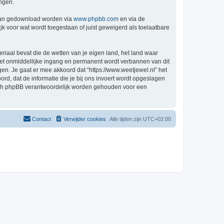
ingen.
 kan gedownload worden via
www.phpbb.com
en via de
k voor wat wordt toegestaan of juist geweigerd als toelaatbare
eriaal bevat die de wetten van je eigen land, het land waar
 met onmiddellijke ingang en permanent wordt verbannen van dit
n. Je gaat er mee akkoord dat “https://www.weetjewel.nl” het
oord, dat de informatie die je bij ons invoert wordt opgeslagen
 nóch phpBB verantwoordelijk worden gehouden voor een
Contact
Verwijder cookies
Alle tijden zijn
UTC+02:00