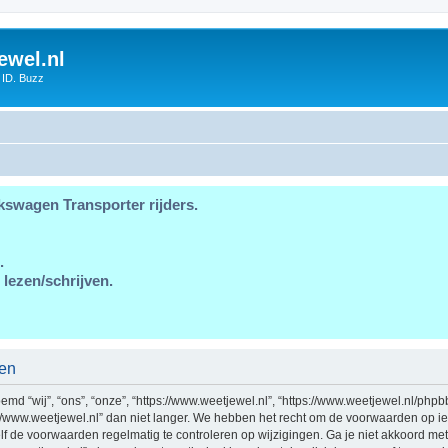
ewel.nl
 ID. Buzz
kswagen Transporter rijders.
.
 lezen/schrijven.
den
md “wij”, “ons”, “onze”, “https://www.weetjewel.nl”, “https://www.weetjewel.nl/phpb
//www.weetjewel.nl” dan niet langer. We hebben het recht om de voorwaarden op ie
zelf de voorwaarden regelmatig te controleren op wijzigingen. Ga je niet akkoord me