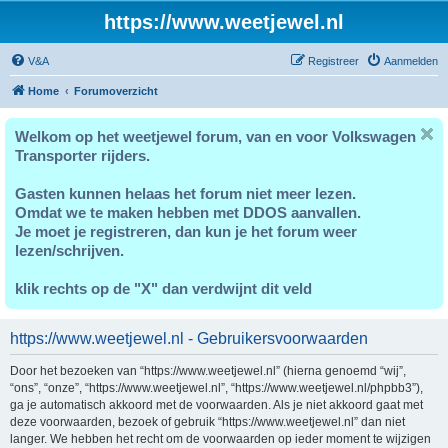
https://www.weetjewel.nl
V&A
Registreer
Aanmelden
Home
Forumoverzicht
Welkom op het weetjewel forum, van en voor Volkswagen
Transporter rijders.
Gasten kunnen helaas het forum niet meer lezen.
Omdat we te maken hebben met DDOS aanvallen.
Je moet je registreren, dan kun je het forum weer
lezen/schrijven.
klik rechts op de "X" dan verdwijnt dit veld
https://www.weetjewel.nl - Gebruikersvoorwaarden
Door het bezoeken van “https://www.weetjewel.nl” (hierna genoemd “wij”,
“ons”, “onze”, “https://www.weetjewel.nl”, “https://www.weetjewel.nl/phpbb3”),
ga je automatisch akkoord met de voorwaarden. Als je niet akkoord gaat met
deze voorwaarden, bezoek of gebruik “https://www.weetjewel.nl” dan niet
langer. We hebben het recht om de voorwaarden op ieder moment te wijzigen