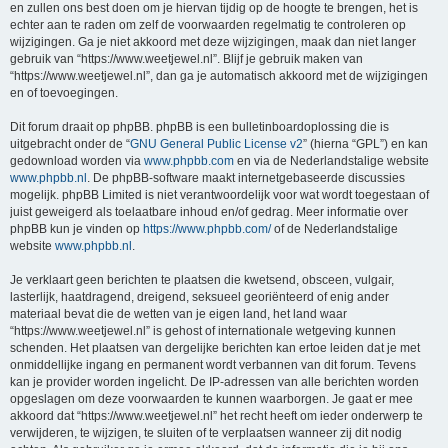
en zullen ons best doen om je hiervan tijdig op de hoogte te brengen, het is
echter aan te raden om zelf de voorwaarden regelmatig te controleren op
wijzigingen. Ga je niet akkoord met deze wijzigingen, maak dan niet langer
gebruik van “https://www.weetjewel.nl”. Blijf je gebruik maken van
“https://www.weetjewel.nl”, dan ga je automatisch akkoord met de wijzigingen
en of toevoegingen.
Dit forum draait op phpBB. phpBB is een bulletinboardoplossing die is
uitgebracht onder de “
GNU General Public License v2
” (hierna “GPL”) en kan
gedownload worden via
www.phpbb.com
en via de Nederlandstalige website
www.phpbb.nl
. De phpBB-software maakt internetgebaseerde discussies
mogelijk. phpBB Limited is niet verantwoordelijk voor wat wordt toegestaan of
juist geweigerd als toelaatbare inhoud en/of gedrag. Meer informatie over
phpBB kun je vinden op
https://www.phpbb.com/
of de Nederlandstalige
website
www.phpbb.nl
.
Je verklaart geen berichten te plaatsen die kwetsend, obsceen, vulgair,
lasterlijk, haatdragend, dreigend, seksueel georiënteerd of enig ander
materiaal bevat die de wetten van je eigen land, het land waar
“https://www.weetjewel.nl” is gehost of internationale wetgeving kunnen
schenden. Het plaatsen van dergelijke berichten kan ertoe leiden dat je met
onmiddellijke ingang en permanent wordt verbannen van dit forum. Tevens
kan je provider worden ingelicht. De IP-adressen van alle berichten worden
opgeslagen om deze voorwaarden te kunnen waarborgen. Je gaat er mee
akkoord dat “https://www.weetjewel.nl” het recht heeft om ieder onderwerp te
verwijderen, te wijzigen, te sluiten of te verplaatsen wanneer zij dit nodig