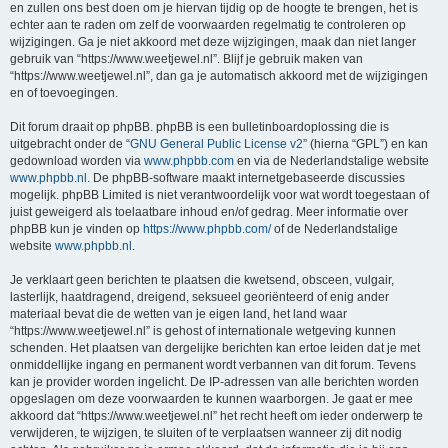
en zullen ons best doen om je hiervan tijdig op de hoogte te brengen, het is
echter aan te raden om zelf de voorwaarden regelmatig te controleren op
wijzigingen. Ga je niet akkoord met deze wijzigingen, maak dan niet langer
gebruik van “https://www.weetjewel.nl”. Blijf je gebruik maken van
“https://www.weetjewel.nl”, dan ga je automatisch akkoord met de wijzigingen
en of toevoegingen.
Dit forum draait op phpBB. phpBB is een bulletinboardoplossing die is
uitgebracht onder de “
GNU General Public License v2
” (hierna “GPL”) en kan
gedownload worden via
www.phpbb.com
en via de Nederlandstalige website
www.phpbb.nl
. De phpBB-software maakt internetgebaseerde discussies
mogelijk. phpBB Limited is niet verantwoordelijk voor wat wordt toegestaan of
juist geweigerd als toelaatbare inhoud en/of gedrag. Meer informatie over
phpBB kun je vinden op
https://www.phpbb.com/
of de Nederlandstalige
website
www.phpbb.nl
.
Je verklaart geen berichten te plaatsen die kwetsend, obsceen, vulgair,
lasterlijk, haatdragend, dreigend, seksueel georiënteerd of enig ander
materiaal bevat die de wetten van je eigen land, het land waar
“https://www.weetjewel.nl” is gehost of internationale wetgeving kunnen
schenden. Het plaatsen van dergelijke berichten kan ertoe leiden dat je met
onmiddellijke ingang en permanent wordt verbannen van dit forum. Tevens
kan je provider worden ingelicht. De IP-adressen van alle berichten worden
opgeslagen om deze voorwaarden te kunnen waarborgen. Je gaat er mee
akkoord dat “https://www.weetjewel.nl” het recht heeft om ieder onderwerp te
verwijderen, te wijzigen, te sluiten of te verplaatsen wanneer zij dit nodig