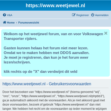
https://www.weetjewel.nl
V&A
Registreer
Aanmelden
Home
Forumoverzicht
Welkom op het weetjewel forum, van en voor Volkswagen
Transporter rijders.
Gasten kunnen helaas het forum niet meer lezen.
Omdat we te maken hebben met DDOS aanvallen.
Je moet je registreren, dan kun je het forum weer
lezen/schrijven.
klik rechts op de "X" dan verdwijnt dit veld
https://www.weetjewel.nl - Gebruikersvoorwaarden
Door het bezoeken van “https://www.weetjewel.nl” (hierna genoemd “wij”,
“ons”, “onze”, “https://www.weetjewel.nl”, “https://www.weetjewel.nl/phpbb3”),
ga je automatisch akkoord met de voorwaarden. Als je niet akkoord gaat met
deze voorwaarden, bezoek of gebruik “https://www.weetjewel.nl” dan niet
langer. We hebben het recht om de voorwaarden op ieder moment te wijzigen