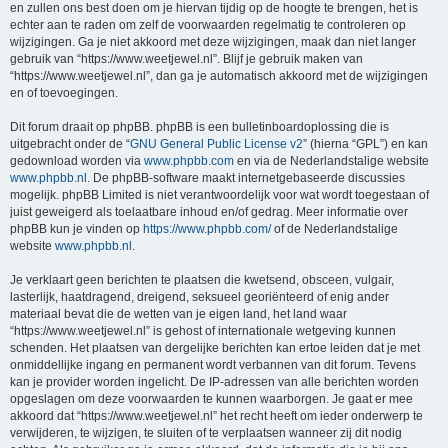
en zullen ons best doen om je hiervan tijdig op de hoogte te brengen, het is
echter aan te raden om zelf de voorwaarden regelmatig te controleren op
wijzigingen. Ga je niet akkoord met deze wijzigingen, maak dan niet langer
gebruik van “https://www.weetjewel.nl”. Blijf je gebruik maken van
“https://www.weetjewel.nl”, dan ga je automatisch akkoord met de wijzigingen
en of toevoegingen.
Dit forum draait op phpBB. phpBB is een bulletinboardoplossing die is
uitgebracht onder de “
GNU General Public License v2
” (hierna “GPL”) en kan
gedownload worden via
www.phpbb.com
en via de Nederlandstalige website
www.phpbb.nl
. De phpBB-software maakt internetgebaseerde discussies
mogelijk. phpBB Limited is niet verantwoordelijk voor wat wordt toegestaan of
juist geweigerd als toelaatbare inhoud en/of gedrag. Meer informatie over
phpBB kun je vinden op
https://www.phpbb.com/
of de Nederlandstalige
website
www.phpbb.nl
.
Je verklaart geen berichten te plaatsen die kwetsend, obsceen, vulgair,
lasterlijk, haatdragend, dreigend, seksueel georiënteerd of enig ander
materiaal bevat die de wetten van je eigen land, het land waar
“https://www.weetjewel.nl” is gehost of internationale wetgeving kunnen
schenden. Het plaatsen van dergelijke berichten kan ertoe leiden dat je met
onmiddellijke ingang en permanent wordt verbannen van dit forum. Tevens
kan je provider worden ingelicht. De IP-adressen van alle berichten worden
opgeslagen om deze voorwaarden te kunnen waarborgen. Je gaat er mee
akkoord dat “https://www.weetjewel.nl” het recht heeft om ieder onderwerp te
verwijderen, te wijzigen, te sluiten of te verplaatsen wanneer zij dit nodig