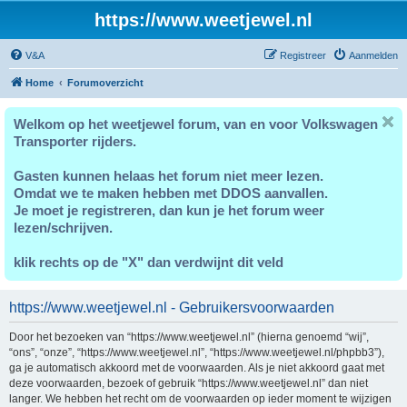
https://www.weetjewel.nl
V&A
Registreer
Aanmelden
Home
Forumoverzicht
Welkom op het weetjewel forum, van en voor Volkswagen
Transporter rijders.
Gasten kunnen helaas het forum niet meer lezen.
Omdat we te maken hebben met DDOS aanvallen.
Je moet je registreren, dan kun je het forum weer
lezen/schrijven.
klik rechts op de "X" dan verdwijnt dit veld
https://www.weetjewel.nl - Gebruikersvoorwaarden
Door het bezoeken van “https://www.weetjewel.nl” (hierna genoemd “wij”,
“ons”, “onze”, “https://www.weetjewel.nl”, “https://www.weetjewel.nl/phpbb3”),
ga je automatisch akkoord met de voorwaarden. Als je niet akkoord gaat met
deze voorwaarden, bezoek of gebruik “https://www.weetjewel.nl” dan niet
langer. We hebben het recht om de voorwaarden op ieder moment te wijzigen