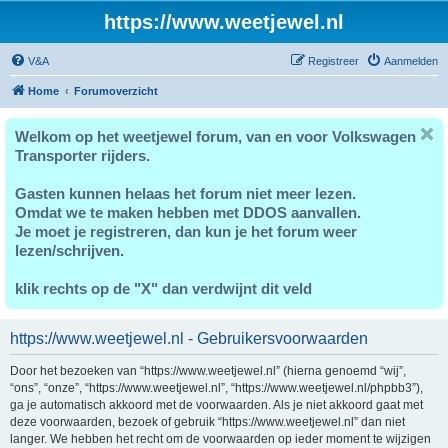
https://www.weetjewel.nl
V&A
Registreer
Aanmelden
Home
Forumoverzicht
Welkom op het weetjewel forum, van en voor Volkswagen
Transporter rijders.
Gasten kunnen helaas het forum niet meer lezen.
Omdat we te maken hebben met DDOS aanvallen.
Je moet je registreren, dan kun je het forum weer
lezen/schrijven.
klik rechts op de "X" dan verdwijnt dit veld
https://www.weetjewel.nl - Gebruikersvoorwaarden
Door het bezoeken van “https://www.weetjewel.nl” (hierna genoemd “wij”,
“ons”, “onze”, “https://www.weetjewel.nl”, “https://www.weetjewel.nl/phpbb3”),
ga je automatisch akkoord met de voorwaarden. Als je niet akkoord gaat met
deze voorwaarden, bezoek of gebruik “https://www.weetjewel.nl” dan niet
langer. We hebben het recht om de voorwaarden op ieder moment te wijzigen