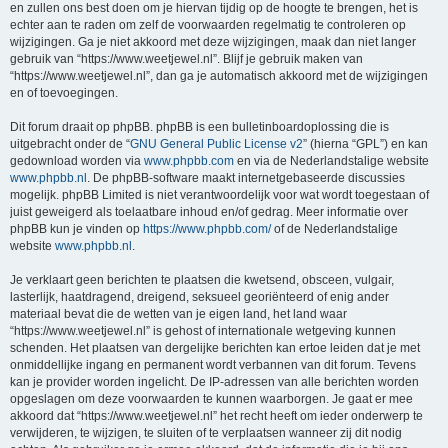
en zullen ons best doen om je hiervan tijdig op de hoogte te brengen, het is
echter aan te raden om zelf de voorwaarden regelmatig te controleren op
wijzigingen. Ga je niet akkoord met deze wijzigingen, maak dan niet langer
gebruik van “https://www.weetjewel.nl”. Blijf je gebruik maken van
“https://www.weetjewel.nl”, dan ga je automatisch akkoord met de wijzigingen
en of toevoegingen.
Dit forum draait op phpBB. phpBB is een bulletinboardoplossing die is
uitgebracht onder de “
GNU General Public License v2
” (hierna “GPL”) en kan
gedownload worden via
www.phpbb.com
en via de Nederlandstalige website
www.phpbb.nl
. De phpBB-software maakt internetgebaseerde discussies
mogelijk. phpBB Limited is niet verantwoordelijk voor wat wordt toegestaan of
juist geweigerd als toelaatbare inhoud en/of gedrag. Meer informatie over
phpBB kun je vinden op
https://www.phpbb.com/
of de Nederlandstalige
website
www.phpbb.nl
.
Je verklaart geen berichten te plaatsen die kwetsend, obsceen, vulgair,
lasterlijk, haatdragend, dreigend, seksueel georiënteerd of enig ander
materiaal bevat die de wetten van je eigen land, het land waar
“https://www.weetjewel.nl” is gehost of internationale wetgeving kunnen
schenden. Het plaatsen van dergelijke berichten kan ertoe leiden dat je met
onmiddellijke ingang en permanent wordt verbannen van dit forum. Tevens
kan je provider worden ingelicht. De IP-adressen van alle berichten worden
opgeslagen om deze voorwaarden te kunnen waarborgen. Je gaat er mee
akkoord dat “https://www.weetjewel.nl” het recht heeft om ieder onderwerp te
verwijderen, te wijzigen, te sluiten of te verplaatsen wanneer zij dit nodig