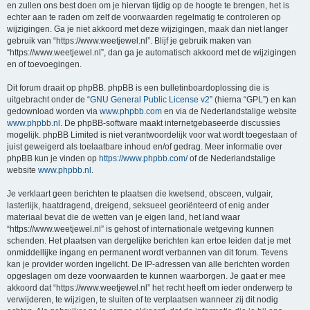
en zullen ons best doen om je hiervan tijdig op de hoogte te brengen, het is
echter aan te raden om zelf de voorwaarden regelmatig te controleren op
wijzigingen. Ga je niet akkoord met deze wijzigingen, maak dan niet langer
gebruik van “https://www.weetjewel.nl”. Blijf je gebruik maken van
“https://www.weetjewel.nl”, dan ga je automatisch akkoord met de wijzigingen
en of toevoegingen.
Dit forum draait op phpBB. phpBB is een bulletinboardoplossing die is
uitgebracht onder de “
GNU General Public License v2
” (hierna “GPL”) en kan
gedownload worden via
www.phpbb.com
en via de Nederlandstalige website
www.phpbb.nl
. De phpBB-software maakt internetgebaseerde discussies
mogelijk. phpBB Limited is niet verantwoordelijk voor wat wordt toegestaan of
juist geweigerd als toelaatbare inhoud en/of gedrag. Meer informatie over
phpBB kun je vinden op
https://www.phpbb.com/
of de Nederlandstalige
website
www.phpbb.nl
.
Je verklaart geen berichten te plaatsen die kwetsend, obsceen, vulgair,
lasterlijk, haatdragend, dreigend, seksueel georiënteerd of enig ander
materiaal bevat die de wetten van je eigen land, het land waar
“https://www.weetjewel.nl” is gehost of internationale wetgeving kunnen
schenden. Het plaatsen van dergelijke berichten kan ertoe leiden dat je met
onmiddellijke ingang en permanent wordt verbannen van dit forum. Tevens
kan je provider worden ingelicht. De IP-adressen van alle berichten worden
opgeslagen om deze voorwaarden te kunnen waarborgen. Je gaat er mee
akkoord dat “https://www.weetjewel.nl” het recht heeft om ieder onderwerp te
verwijderen, te wijzigen, te sluiten of te verplaatsen wanneer zij dit nodig