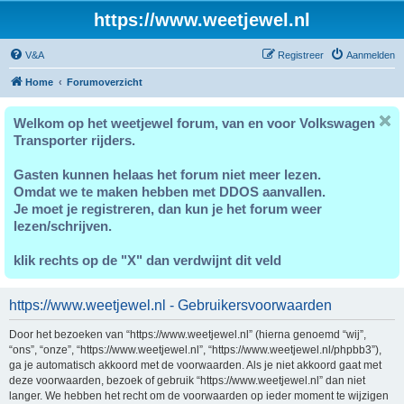
https://www.weetjewel.nl
V&A
Registreer
Aanmelden
Home
Forumoverzicht
Welkom op het weetjewel forum, van en voor Volkswagen
Transporter rijders.
Gasten kunnen helaas het forum niet meer lezen.
Omdat we te maken hebben met DDOS aanvallen.
Je moet je registreren, dan kun je het forum weer
lezen/schrijven.
klik rechts op de "X" dan verdwijnt dit veld
https://www.weetjewel.nl - Gebruikersvoorwaarden
Door het bezoeken van “https://www.weetjewel.nl” (hierna genoemd “wij”,
“ons”, “onze”, “https://www.weetjewel.nl”, “https://www.weetjewel.nl/phpbb3”),
ga je automatisch akkoord met de voorwaarden. Als je niet akkoord gaat met
deze voorwaarden, bezoek of gebruik “https://www.weetjewel.nl” dan niet
langer. We hebben het recht om de voorwaarden op ieder moment te wijzigen