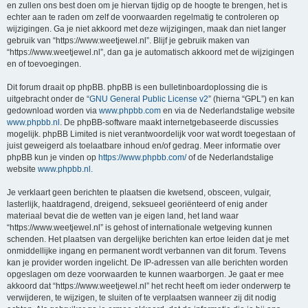
en zullen ons best doen om je hiervan tijdig op de hoogte te brengen, het is
echter aan te raden om zelf de voorwaarden regelmatig te controleren op
wijzigingen. Ga je niet akkoord met deze wijzigingen, maak dan niet langer
gebruik van “https://www.weetjewel.nl”. Blijf je gebruik maken van
“https://www.weetjewel.nl”, dan ga je automatisch akkoord met de wijzigingen
en of toevoegingen.
Dit forum draait op phpBB. phpBB is een bulletinboardoplossing die is
uitgebracht onder de “
GNU General Public License v2
” (hierna “GPL”) en kan
gedownload worden via
www.phpbb.com
en via de Nederlandstalige website
www.phpbb.nl
. De phpBB-software maakt internetgebaseerde discussies
mogelijk. phpBB Limited is niet verantwoordelijk voor wat wordt toegestaan of
juist geweigerd als toelaatbare inhoud en/of gedrag. Meer informatie over
phpBB kun je vinden op
https://www.phpbb.com/
of de Nederlandstalige
website
www.phpbb.nl
.
Je verklaart geen berichten te plaatsen die kwetsend, obsceen, vulgair,
lasterlijk, haatdragend, dreigend, seksueel georiënteerd of enig ander
materiaal bevat die de wetten van je eigen land, het land waar
“https://www.weetjewel.nl” is gehost of internationale wetgeving kunnen
schenden. Het plaatsen van dergelijke berichten kan ertoe leiden dat je met
onmiddellijke ingang en permanent wordt verbannen van dit forum. Tevens
kan je provider worden ingelicht. De IP-adressen van alle berichten worden
opgeslagen om deze voorwaarden te kunnen waarborgen. Je gaat er mee
akkoord dat “https://www.weetjewel.nl” het recht heeft om ieder onderwerp te
verwijderen, te wijzigen, te sluiten of te verplaatsen wanneer zij dit nodig