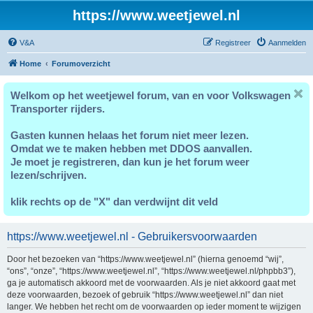
https://www.weetjewel.nl
V&A
Registreer
Aanmelden
Home
Forumoverzicht
Welkom op het weetjewel forum, van en voor Volkswagen
Transporter rijders.
Gasten kunnen helaas het forum niet meer lezen.
Omdat we te maken hebben met DDOS aanvallen.
Je moet je registreren, dan kun je het forum weer
lezen/schrijven.
klik rechts op de "X" dan verdwijnt dit veld
https://www.weetjewel.nl - Gebruikersvoorwaarden
Door het bezoeken van “https://www.weetjewel.nl” (hierna genoemd “wij”,
“ons”, “onze”, “https://www.weetjewel.nl”, “https://www.weetjewel.nl/phpbb3”),
ga je automatisch akkoord met de voorwaarden. Als je niet akkoord gaat met
deze voorwaarden, bezoek of gebruik “https://www.weetjewel.nl” dan niet
langer. We hebben het recht om de voorwaarden op ieder moment te wijzigen