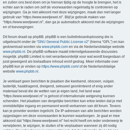
en zullen ons best doen om je hiervan tijdig op de hoogte te brengen, het is
echter aan te raden om zelf de voorwaarden regelmatig te controleren op
wijzigingen. Ga je niet akkoord met deze wijzigingen, maak dan niet langer
gebruik van “https://www.weetjewel.nl”. Blijf je gebruik maken van
“https://www.weetjewel.nl”, dan ga je automatisch akkoord met de wijzigingen
en of toevoegingen.
Dit forum draait op phpBB. phpBB is een bulletinboardoplossing die is
uitgebracht onder de “
GNU General Public License v2
” (hierna “GPL”) en kan
gedownload worden via
www.phpbb.com
en via de Nederlandstalige website
www.phpbb.nl
. De phpBB-software maakt internetgebaseerde discussies
mogelijk. phpBB Limited is niet verantwoordelijk voor wat wordt toegestaan of
juist geweigerd als toelaatbare inhoud en/of gedrag. Meer informatie over
phpBB kun je vinden op
https://www.phpbb.com/
of de Nederlandstalige
website
www.phpbb.nl
.
Je verklaart geen berichten te plaatsen die kwetsend, obsceen, vulgair,
lasterlijk, haatdragend, dreigend, seksueel georiënteerd of enig ander
materiaal bevat die de wetten van je eigen land, het land waar
“https://www.weetjewel.nl” is gehost of internationale wetgeving kunnen
schenden. Het plaatsen van dergelijke berichten kan ertoe leiden dat je met
onmiddellijke ingang en permanent wordt verbannen van dit forum. Tevens
kan je provider worden ingelicht. De IP-adressen van alle berichten worden
opgeslagen om deze voorwaarden te kunnen waarborgen. Je gaat er mee
akkoord dat “https://www.weetjewel.nl” het recht heeft om ieder onderwerp te
verwijderen, te wijzigen, te sluiten of te verplaatsen wanneer zij dit nodig