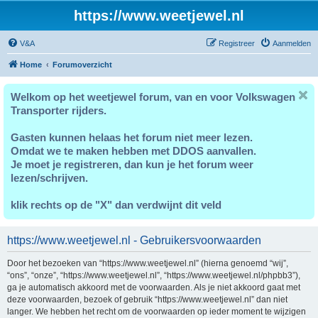
https://www.weetjewel.nl
V&A
Registreer
Aanmelden
Home
Forumoverzicht
Welkom op het weetjewel forum, van en voor Volkswagen
Transporter rijders.
Gasten kunnen helaas het forum niet meer lezen.
Omdat we te maken hebben met DDOS aanvallen.
Je moet je registreren, dan kun je het forum weer
lezen/schrijven.
klik rechts op de "X" dan verdwijnt dit veld
https://www.weetjewel.nl - Gebruikersvoorwaarden
Door het bezoeken van “https://www.weetjewel.nl” (hierna genoemd “wij”,
“ons”, “onze”, “https://www.weetjewel.nl”, “https://www.weetjewel.nl/phpbb3”),
ga je automatisch akkoord met de voorwaarden. Als je niet akkoord gaat met
deze voorwaarden, bezoek of gebruik “https://www.weetjewel.nl” dan niet
langer. We hebben het recht om de voorwaarden op ieder moment te wijzigen