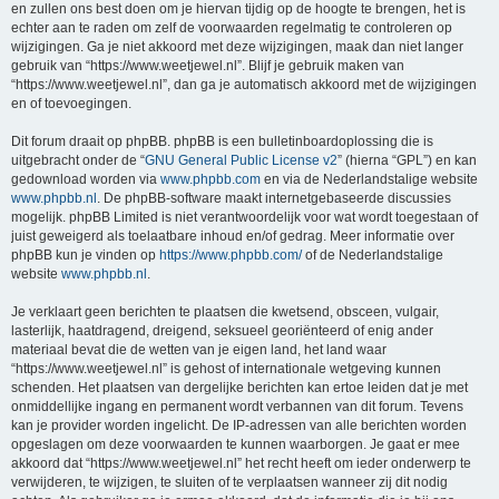
en zullen ons best doen om je hiervan tijdig op de hoogte te brengen, het is
echter aan te raden om zelf de voorwaarden regelmatig te controleren op
wijzigingen. Ga je niet akkoord met deze wijzigingen, maak dan niet langer
gebruik van “https://www.weetjewel.nl”. Blijf je gebruik maken van
“https://www.weetjewel.nl”, dan ga je automatisch akkoord met de wijzigingen
en of toevoegingen.
Dit forum draait op phpBB. phpBB is een bulletinboardoplossing die is
uitgebracht onder de “
GNU General Public License v2
” (hierna “GPL”) en kan
gedownload worden via
www.phpbb.com
en via de Nederlandstalige website
www.phpbb.nl
. De phpBB-software maakt internetgebaseerde discussies
mogelijk. phpBB Limited is niet verantwoordelijk voor wat wordt toegestaan of
juist geweigerd als toelaatbare inhoud en/of gedrag. Meer informatie over
phpBB kun je vinden op
https://www.phpbb.com/
of de Nederlandstalige
website
www.phpbb.nl
.
Je verklaart geen berichten te plaatsen die kwetsend, obsceen, vulgair,
lasterlijk, haatdragend, dreigend, seksueel georiënteerd of enig ander
materiaal bevat die de wetten van je eigen land, het land waar
“https://www.weetjewel.nl” is gehost of internationale wetgeving kunnen
schenden. Het plaatsen van dergelijke berichten kan ertoe leiden dat je met
onmiddellijke ingang en permanent wordt verbannen van dit forum. Tevens
kan je provider worden ingelicht. De IP-adressen van alle berichten worden
opgeslagen om deze voorwaarden te kunnen waarborgen. Je gaat er mee
akkoord dat “https://www.weetjewel.nl” het recht heeft om ieder onderwerp te
verwijderen, te wijzigen, te sluiten of te verplaatsen wanneer zij dit nodig