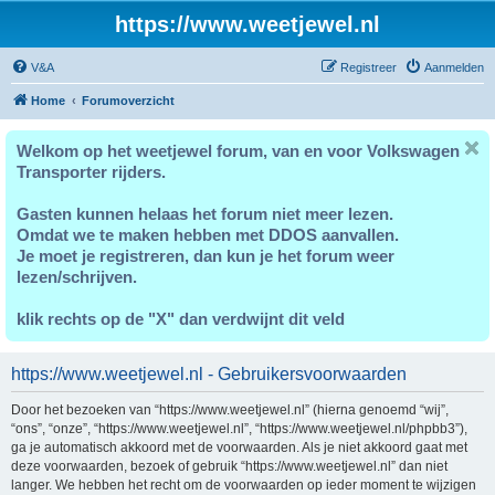
https://www.weetjewel.nl
V&A
Registreer
Aanmelden
Home
Forumoverzicht
Welkom op het weetjewel forum, van en voor Volkswagen
Transporter rijders.
Gasten kunnen helaas het forum niet meer lezen.
Omdat we te maken hebben met DDOS aanvallen.
Je moet je registreren, dan kun je het forum weer
lezen/schrijven.
klik rechts op de "X" dan verdwijnt dit veld
https://www.weetjewel.nl - Gebruikersvoorwaarden
Door het bezoeken van “https://www.weetjewel.nl” (hierna genoemd “wij”,
“ons”, “onze”, “https://www.weetjewel.nl”, “https://www.weetjewel.nl/phpbb3”),
ga je automatisch akkoord met de voorwaarden. Als je niet akkoord gaat met
deze voorwaarden, bezoek of gebruik “https://www.weetjewel.nl” dan niet
langer. We hebben het recht om de voorwaarden op ieder moment te wijzigen