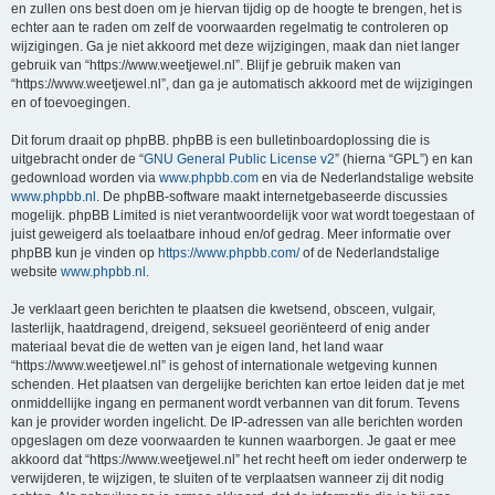
en zullen ons best doen om je hiervan tijdig op de hoogte te brengen, het is
echter aan te raden om zelf de voorwaarden regelmatig te controleren op
wijzigingen. Ga je niet akkoord met deze wijzigingen, maak dan niet langer
gebruik van “https://www.weetjewel.nl”. Blijf je gebruik maken van
“https://www.weetjewel.nl”, dan ga je automatisch akkoord met de wijzigingen
en of toevoegingen.
Dit forum draait op phpBB. phpBB is een bulletinboardoplossing die is
uitgebracht onder de “
GNU General Public License v2
” (hierna “GPL”) en kan
gedownload worden via
www.phpbb.com
en via de Nederlandstalige website
www.phpbb.nl
. De phpBB-software maakt internetgebaseerde discussies
mogelijk. phpBB Limited is niet verantwoordelijk voor wat wordt toegestaan of
juist geweigerd als toelaatbare inhoud en/of gedrag. Meer informatie over
phpBB kun je vinden op
https://www.phpbb.com/
of de Nederlandstalige
website
www.phpbb.nl
.
Je verklaart geen berichten te plaatsen die kwetsend, obsceen, vulgair,
lasterlijk, haatdragend, dreigend, seksueel georiënteerd of enig ander
materiaal bevat die de wetten van je eigen land, het land waar
“https://www.weetjewel.nl” is gehost of internationale wetgeving kunnen
schenden. Het plaatsen van dergelijke berichten kan ertoe leiden dat je met
onmiddellijke ingang en permanent wordt verbannen van dit forum. Tevens
kan je provider worden ingelicht. De IP-adressen van alle berichten worden
opgeslagen om deze voorwaarden te kunnen waarborgen. Je gaat er mee
akkoord dat “https://www.weetjewel.nl” het recht heeft om ieder onderwerp te
verwijderen, te wijzigen, te sluiten of te verplaatsen wanneer zij dit nodig