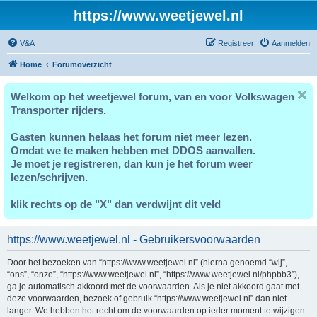
https://www.weetjewel.nl
V&A
Registreer
Aanmelden
Home
Forumoverzicht
Welkom op het weetjewel forum, van en voor Volkswagen
Transporter rijders.
Gasten kunnen helaas het forum niet meer lezen.
Omdat we te maken hebben met DDOS aanvallen.
Je moet je registreren, dan kun je het forum weer
lezen/schrijven.
klik rechts op de "X" dan verdwijnt dit veld
https://www.weetjewel.nl - Gebruikersvoorwaarden
Door het bezoeken van “https://www.weetjewel.nl” (hierna genoemd “wij”,
“ons”, “onze”, “https://www.weetjewel.nl”, “https://www.weetjewel.nl/phpbb3”),
ga je automatisch akkoord met de voorwaarden. Als je niet akkoord gaat met
deze voorwaarden, bezoek of gebruik “https://www.weetjewel.nl” dan niet
langer. We hebben het recht om de voorwaarden op ieder moment te wijzigen