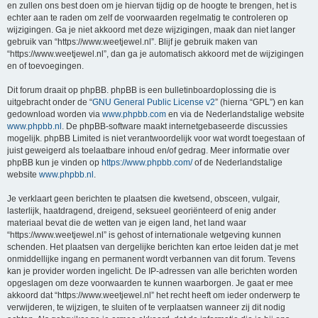
en zullen ons best doen om je hiervan tijdig op de hoogte te brengen, het is
echter aan te raden om zelf de voorwaarden regelmatig te controleren op
wijzigingen. Ga je niet akkoord met deze wijzigingen, maak dan niet langer
gebruik van “https://www.weetjewel.nl”. Blijf je gebruik maken van
“https://www.weetjewel.nl”, dan ga je automatisch akkoord met de wijzigingen
en of toevoegingen.
Dit forum draait op phpBB. phpBB is een bulletinboardoplossing die is
uitgebracht onder de “
GNU General Public License v2
” (hierna “GPL”) en kan
gedownload worden via
www.phpbb.com
en via de Nederlandstalige website
www.phpbb.nl
. De phpBB-software maakt internetgebaseerde discussies
mogelijk. phpBB Limited is niet verantwoordelijk voor wat wordt toegestaan of
juist geweigerd als toelaatbare inhoud en/of gedrag. Meer informatie over
phpBB kun je vinden op
https://www.phpbb.com/
of de Nederlandstalige
website
www.phpbb.nl
.
Je verklaart geen berichten te plaatsen die kwetsend, obsceen, vulgair,
lasterlijk, haatdragend, dreigend, seksueel georiënteerd of enig ander
materiaal bevat die de wetten van je eigen land, het land waar
“https://www.weetjewel.nl” is gehost of internationale wetgeving kunnen
schenden. Het plaatsen van dergelijke berichten kan ertoe leiden dat je met
onmiddellijke ingang en permanent wordt verbannen van dit forum. Tevens
kan je provider worden ingelicht. De IP-adressen van alle berichten worden
opgeslagen om deze voorwaarden te kunnen waarborgen. Je gaat er mee
akkoord dat “https://www.weetjewel.nl” het recht heeft om ieder onderwerp te
verwijderen, te wijzigen, te sluiten of te verplaatsen wanneer zij dit nodig