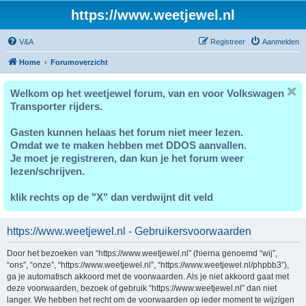
https://www.weetjewel.nl
V&A
Registreer
Aanmelden
Home
Forumoverzicht
Welkom op het weetjewel forum, van en voor Volkswagen
Transporter rijders.
Gasten kunnen helaas het forum niet meer lezen.
Omdat we te maken hebben met DDOS aanvallen.
Je moet je registreren, dan kun je het forum weer
lezen/schrijven.
klik rechts op de "X" dan verdwijnt dit veld
https://www.weetjewel.nl - Gebruikersvoorwaarden
Door het bezoeken van “https://www.weetjewel.nl” (hierna genoemd “wij”,
“ons”, “onze”, “https://www.weetjewel.nl”, “https://www.weetjewel.nl/phpbb3”),
ga je automatisch akkoord met de voorwaarden. Als je niet akkoord gaat met
deze voorwaarden, bezoek of gebruik “https://www.weetjewel.nl” dan niet
langer. We hebben het recht om de voorwaarden op ieder moment te wijzigen